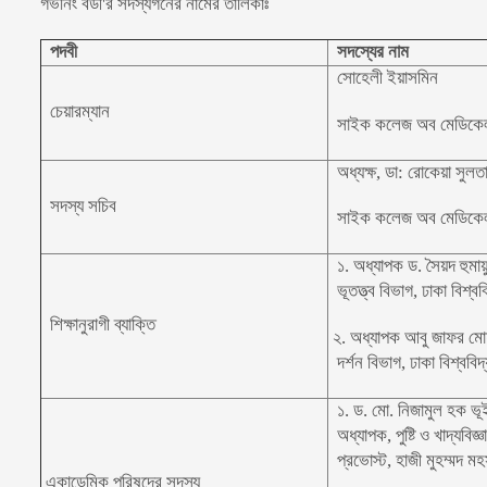
গভর্নিং বডী'র সদস্যগনের নামের তালিকাঃ
পদবী
সদস্যের নাম
সোহেলী ইয়াসমিন
চেয়ারম্যান
সাইক কলেজ অব মেডিকেল স
অধ্যক্ষ, ডা: রোকেয়া সুলত
সদস্য সচিব
সাইক কলেজ অব মেডিকেল স
১. অধ্যাপক ড. সৈয়দ হুমা
ভূতত্ত্ব বিভাগ, ঢাকা বিশ্বব
শিক্ষানুরাগী ব্যাক্তি
২. অধ্যাপক আবু জাফর মোহ
দর্শন বিভাগ, ঢাকা বিশ্ববিদ
১. ড. মো. নিজামুল হক ভূ
অধ্যাপক, পুষ্টি ও খাদ্যবিজ্
প্রভোস্ট, হাজী মুহম্মদ মহ
একাডেমিক পরিষদের সদস্য