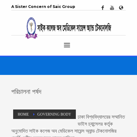
A Sister Concern of Saic Group
পরিচালনা পর্ষদ
HOME
GOVERNING BODY
ঢাকা বিশ্ববিদ্যালয়ের সম্মানিত
ভাইস চ্যান্সেলর কর্তৃক
Governing Body
অনুমোদিত
সাইক কলেজ অব মেডিকেল সায়েন্স অ্যান্ড
টেকনোলজির