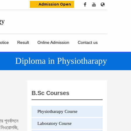
Admission Open
otice
Result
Online Admission
Contact us
Diploma in Physiotharapy
B.Sc Courses
Physiotharapy Course
র পূনর্বাসনে
Laboratory Course
, নিওরোলজি,