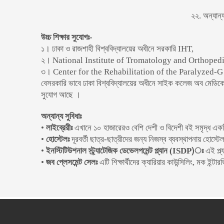
২২. অন্যান্য
উচ্চ শিক্ষার সুযোগঃ-
১। ঢাকা ও রাজশাহী বিশ্ববিদ্যালয়ের অধীনে সরকারি IHT,
২। National Institute of Tromatology and Orthoped
৩। Center for the Rehabilitation of the Paralyzed-G 
বেসরকারি ভাবে ঢাকা বিশ্ববিদ্যালয়ের অধীনে সাইক কলেজ অব মেডি
সুযোগ আছে ।
অন্যান্য সুবিধাঃ
•
লাইব্রেরীঃ
এখানে ১০ হাজারেরও বেশি দেশী ও বিদেশী বই সমৃদ্ধ একট
•
হোস্টেলঃ
দূরবর্তী ছাত্র-ছাত্রীদের জন্য নিজস্ব ব্যবস্থাপনায় হোস্
•
ইনস্টিটিউশনাল স্ট্র্যাটেজিক ডেভেলপমেন্ট প্ল্যান (ISDP)ঃ
এই প্ল্
•
জব প্লেসমেন্ট সেলঃ
এটি শিক্ষার্থীদের ক্যারিয়ার কাউন্সিলিং, মক ইন্ট