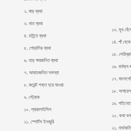
২. ঘাড় ব্যথা
৩. বাত ব্যথা
১৩. মুখ বেঁ
৪. হাটুতে ব্যথা
১৪. পাঁ বেক
৫. গোড়ালির ব্যথা
১৫. সেরিব্রা
৬. হাড় ক্ষয়জনিত ব্যথা
১৬. বার্ধক্য
৭. আঘাতজনিত সমস্যা
১৭. মাংসপেশি
৮. জয়েন্ট শক্ত হয়ে যাওয়া
১৮. অপারেশ
৯. স্ট্রোক
১৯. গাইনোক
১০. প্যারালাইসিস
২০. কথা বলত
১১. স্পোর্টস ইনজুরি
২১. নার্ভজন