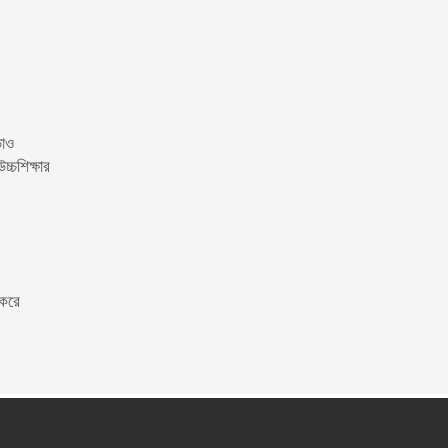
ড়াও
্চশিক্ষার
 করে