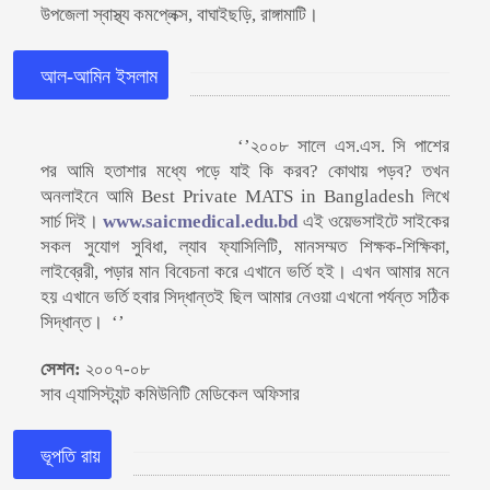
উপজেলা স্বাস্থ্য কমপ্লেক্স, বাঘাইছড়ি, রাঙ্গামাটি।
আল-আমিন ইসলাম
‘’২০০৮ সালে এস.এস. সি পাশের
পর আমি হতাশার মধ্যে পড়ে যাই কি করব? কোথায় পড়ব? তখন
অনলাইনে আমি Best Private MATS in Bangladesh লিখে
সার্চ দিই।
www.saicmedical.edu.bd
এই ওয়েভসাইটে সাইকের
সকল সুযোগ সুবিধা, ল্যাব ফ্যাসিলিটি, মানসম্মত শিক্ষক-শিক্ষিকা,
লাইব্রেরী, পড়ার মান বিবেচনা করে এখানে ভর্তি হই। এখন আমার মনে
হয় এখানে ভর্তি হবার সিদ্ধান্তই ছিল আমার নেওয়া এখনো পর্যন্ত সঠিক
সিদ্ধান্ত। ‘’
সেশন:
২০০৭-০৮
সাব এ্যাসিস্ট্যন্ট কমিউনিটি মেডিকেল অফিসার
ভূপতি রায়