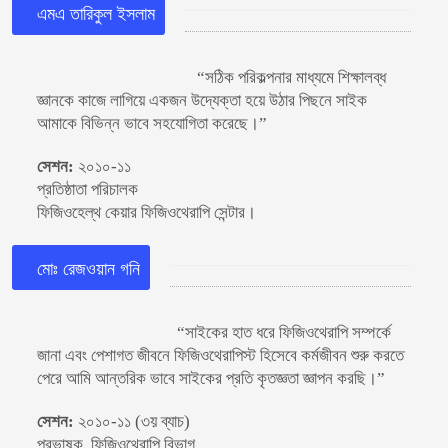
এমএ তারিকুল ইসলাম
“সঠিক পরিকল্পনার মাধ্যমে শিক্ষালব্ধ
জ্ঞানকে কাজে লাগিয়ে একজন উদ্যেক্তা হয়ে উঠার পিছনে সাইক
আমাকে বিভিন্ন ভাবে সহযোগিতা করেছে।”
সেশন:
২০১০-১১
প্রতিষ্ঠাতা পরিচালক
ফিজিওহেল্থ কেয়ার ফিজিওথেরাপি সেন্টার।
মোঃ রেজওয়ান গনি
“সাইকের হাত ধরে ফিজিওথেরাপি সম্পর্কে
জানা এবং পেশাগত জীবনে ফিজিওথেরাপিস্ট হিসেবে কর্মজীবন শুরু করতে
পেরে আমি আন্তরিক ভাবে সাইকের প্রতি কৃতজ্ঞতা জ্ঞাপন করছি।”
সেশন:
২০১০-১১ (৩য় ব্যাচ)
প্রভাষক, ফিজিওথেরাপি বিভাগ