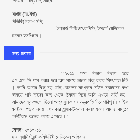
পেয়েছে। ধন্যবাদ, সাইক। ”
বিপিটি (ডি.ইউ)
পিজিডি(বিকেএসপি)
ইনচার্জ ফিজিওথেরাপিস্ট, ইস্টার্ন মেডিকেল
কলেজ হসপিটাল।
মলয় চাকমা
‘’২০১১ সনে বিজ্ঞান বিভাগ হতে
এস.এস. সি পাস করার পরে অল্প সময়ে ভালো কিছু করার সিদ্ধান্ত নিই
। আমি আমার কিছু বড় ভাই বোনদের মাধ্যেমে সাইক ম্যাটসের কথা
জানতে পারি তাদের কাছ থেকে ঠিকানা নিয়ে আমি এখানে ভর্তি হই।
আমাদের ল্যাবগুলো ছিলো অত্যাধুনিক সব যন্ত্রপাতি দিয়ে পরিপূর্ন। সাইক
ম্যাটসে পড়ার সময় এখানকার প্র্যাকটিক্যাল ক্লাসগুলো আমার বাস্তব
কর্মজীবনে অনেক কাজে এসেছে। ‘’
সেশন:
২০১০-১১
সাব এ্যাসিস্ট্যন্ট কমিউনিটি মেডিকেল অফিসার