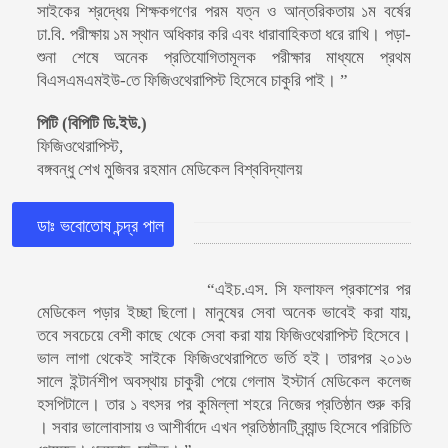
সাইকের শ্রদ্ধেয় শিক্ষকগণের পরম যত্ন ও আন্তরিকতায় ১ম বর্ষের
ঢা.বি. পরীক্ষায় ১ম স্থান অধিকার করি এবং ধারাবাহিকতা ধরে রাখি। পড়া-
শুনা শেষে অনেক প্রতিযোগিতামূলক পরীক্ষার মাধ্যমে প্রথম
বিএসএমএমইউ-তে ফিজিওথেরাপিস্ট হিসেবে চাকুরি পাই। ”
পিটি (বিপিটি ডি.ইউ.)
ফিজিওথেরাপিস্ট,
বঙ্গবন্ধু শেখ মুজিবর রহমান মেডিকেল বিশ্ববিদ্যালয়
ডাঃ ভবোতোষ চন্দ্র পাল
“এইচ.এস. সি ফলাফল প্রকাশের পর
মেডিকেল পড়ার ইচ্ছা ছিলো। মানুষের সেবা অনেক ভাবেই করা যায়,
তবে সবচেয়ে বেশী কাছে থেকে সেবা করা যায় ফিজিওথেরাপিস্ট হিসেবে।
ভাল লাগা থেকেই সাইকে ফিজিওথেরাপিতে ভর্তি হই। তারপর ২০১৬
সালে ইন্টার্নশীপ অবস্থায় চাকুরী পেয়ে গেলাম ইস্টার্ন মেডিকেল কলেজ
হসপিটালে। তার ১ বৎসর পর কুমিল্লা শহরে নিজের প্রতিষ্ঠান শুরু করি
। সবার ভালোবাসায় ও আশীর্বাদে এখন প্রতিষ্ঠানটি ব্র্যান্ড হিসেবে পরিচিতি