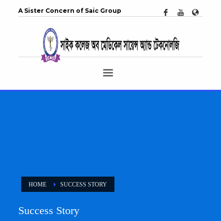
A Sister Concern of Saic Group
HOME
SUCCESS STORY
Success Story