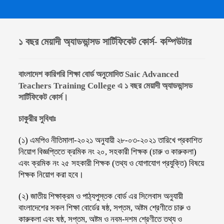
১ বছর মেয়াদী
অ্যাডভান্সড
সার্টিফিকেট কোর্স
- কম্পিউটার
বাংলাদেশ কারিগরি শিক্ষা বোর্ড অনুমোদিত Saic Advanced
Teachers Training College এ ১ বছর মেয়াদী অ্যাডভান্সড
সার্টিফিকেট কোর্স।
চাকুরীর সুবিধাঃ
(১) এমপিও নীতিমালা-২০২১ অনুযায়ী ২৮-০৩-২০২১ তারিখে প্রকাশিত
নিয়োগ বিজ্ঞপ্তিতে ক্রমিক নং ২০, সহকারী শিক্ষক (চারু ও কারুকলা)
এবং ক্রমিক নং ২৫ সহকারী শিক্ষক (তথ্য ও যোগাযোগ প্রযুক্তি) বিষয়ে
শিক্ষক নিয়োগ করা হবে।
(২) জাতীয় শিক্ষাক্রম ও পাঠ্যপুস্তক বোর্ড এর সিলেবাস অনুযায়ী
বাংলাদেশের সকল শিক্ষা বোর্ডের ষষ্ঠ, সপ্তম, অষ্টম শ্রেণীতে চারু ও
কারুকলা এবং ষষ্ঠ, সপ্তম, অষ্টম ও নবম-দশম শ্রেণীতে তথ্য ও