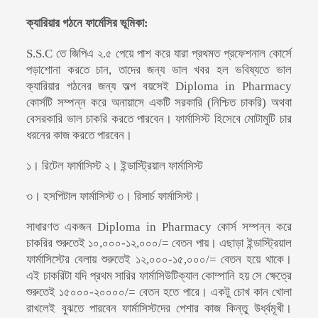
ক্যারিয়ার গঠনে ফার্মেসির ভূমিকা
:
S.S.C তে জিপিএ ২.৫ পেয়ে পাশ করে যারা প্রথমত প্রফেশনাল কোর্সে
পড়াশোনা করতে
চান, তাদের জন্য ভাল খবর হল ভবিষ্যতে ভাল
ক্যারিয়ার গঠনের জন্য অল্প বয়সেই Diploma in Pharmacy
কোর্সটি সম্পন্ন করে অনায়াসে একটি সরকারি (নিশ্চিত চাকরি) অথবা
বেসরকারি ভাল চাকরি করতে পারবেন। ফার্মাসিস্ট হিসেবে মোটামুটি চার
ধরনের কাজ করতে পারবেন।
১। রিটেল ফার্মাসিস্ট
২।
ইন্ডাস্ট্রিয়াল ফার্মাসিস্ট
৩।
হসপিটাল ফার্মাসিস্ট
৩।
রিসার্চ ফার্মাসিস্ট।
সাধারণত একজন Diploma in Pharmacy কোর্স সম্পন্ন করে
চাকরির শুরুতেই ১০,০০০-১২,০০০/= বেতন পায়। এছাড়া ইন্ডাস্ট্রিয়াল
ফার্মাসিস্টের বেলায় শুরুতেই ১২,০০০-১৫,০০০/= বেতন হয়ে থাকে।
এই চাকরিটা যদি প্রথম সারির ফার্মাসিউটিক্যাল কোম্পানি হয় সে ক্ষেত্রে
শুরুতেই ১৫০০০-২০০০০/= বেতন হতে পারে। একটু চোখ কান খোলা
রাখলেই বুঝতে পারবেন ফার্মাসিস্টদের পেশার কাজ কিন্তু উর্ধ্বমূখী।