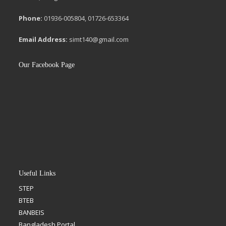
Phone:
01936-005804, 01726-653364
Email Address:
simt140@gmail.com
Our Facebook Page
Useful Links
STEP
BTEB
BANBEIS
Bangladesh Portal