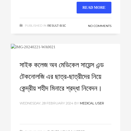
READ MORE
PUBLISHED IN
RESULT-B.SC
NO COMMENTS
1
2
3
4
5
6
7
8
9
10
11
12
সাইক কলেজ অব মেডিকেল সায়েন্স এন্ড
টেকনোলজি এর ছাত্র-ছাত্রীদের নিয়ে
কেন্দ্রীয় শহীদ মিনারে শ্রদ্ধা নিবেদন।
WEDNESDAY, 28 FEBRUARY 2024
BY
MEDICAL USER