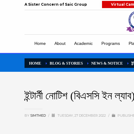
A Sister Concern of Saic Group
Virtual Ca
Home
About
Academic
Programs
Pl
HOME
BLOG & STORIES
NEWS & NOTICE
ইন
ইন্টার্নী নোটিশ (বিএসসি ইন ল্যাব
BY
SIMTMED
/
TUESDAY, 27 DECEMBER 2022
/
PUBLISH