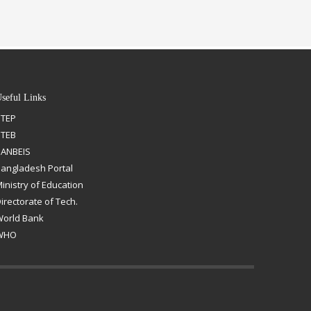
seful Links
STEP
BTEB
ANBEIS
angladesh Portal
inistry of Education
irectorate of Tech.
orld Bank
WHO