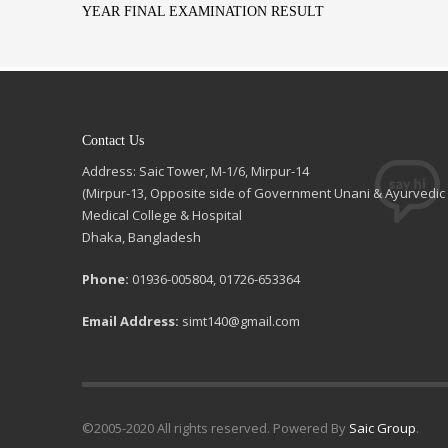
YEAR FINAL EXAMINATION RESULT
Contact Us
Address: Saic Tower, M-1/6, Mirpur-14
(Mirpur-13, Opposite side of Government Unani & Ayurvedic
Medical College & Hospital
Dhaka, Bangladesh
Phone:
01936-005804, 01726-653364
Email Address:
simt140@gmail.com
©2005-2020 All rights reserved. Powered By
Saic Group
.