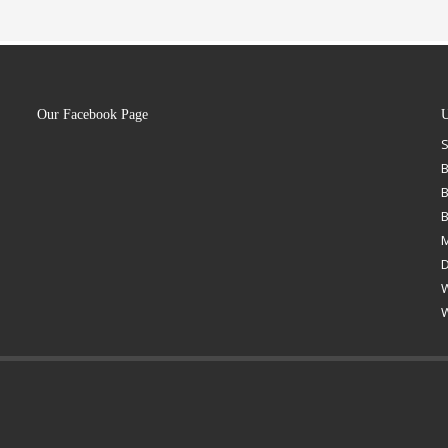
Our Facebook Page
U
B
B
M
D
W