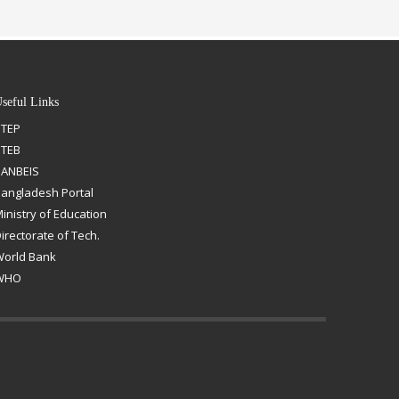
seful Links
STEP
BTEB
ANBEIS
angladesh Portal
inistry of Education
irectorate of Tech.
orld Bank
WHO