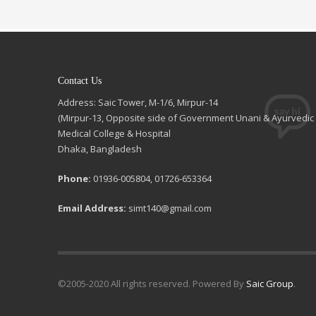
Contact Us
Address: Saic Tower, M-1/6, Mirpur-14
(Mirpur-13, Opposite side of Government Unani & Ayurvedic
Medical College & Hospital
Dhaka, Bangladesh
Phone:
01936-005804, 01726-653364
Email Address:
simt140@gmail.com
©2005-2020 All rights reserved. Powered By
Saic Group
.