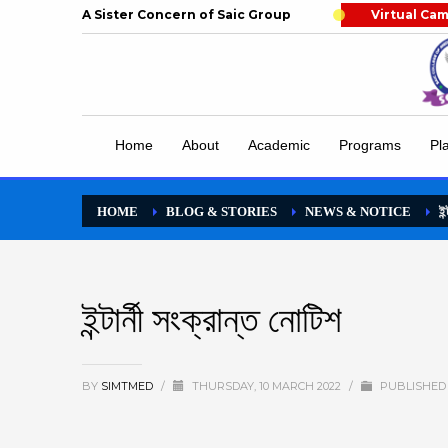
A Sister Concern of Saic Group
Virtual Ca
Home
About
Academic
Programs
Pl
HOME
BLOG & STORIES
NEWS & NOTICE
ইন
ইন্টার্নী সংক্রান্ত নোটিশ
BY
SIMTMED
/
THURSDAY, 10 MARCH 2022
/
PUBLISHED