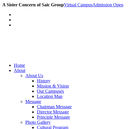
A Sister Concern of Saic Group
Virtual Campus
Admission Open
Home
About
About Us
History
Mission & Vision
Our Campuses
Location Map
Message
Chairman Message
Director Message
Principle Message
Photo Gallery
Cultural Program