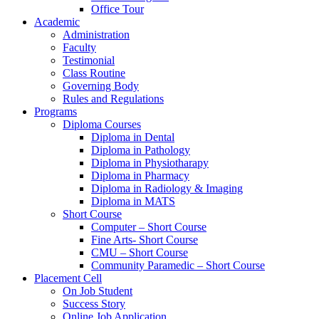
Office Tour
Academic
Administration
Faculty
Testimonial
Class Routine
Governing Body
Rules and Regulations
Programs
Diploma Courses
Diploma in Dental
Diploma in Pathology
Diploma in Physiotharapy
Diploma in Pharmacy
Diploma in Radiology & Imaging
Diploma in MATS
Short Course
Computer – Short Course
Fine Arts- Short Course
CMU – Short Course
Community Paramedic – Short Course
Placement Cell
On Job Student
Success Story
Online Job Application