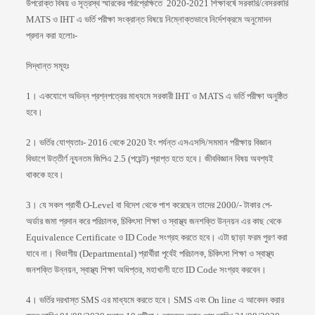
উপরোক্ত বিষয় ও সূত্রস্থ স্মারকের পরিপ্রেক্ষিতে 2020-2021 শিক্ষাবর্ষে সরকারি/বেসরকারি
MATS ও IHT এ ভর্তি পরীক্ষা সংক্রান্ত বিষয়ে নিম্নোক্তভাবে নির্দেশক্রমে অনুমোদন
প্রদান করা হলোঃ-
সিদ্ধান্ত সমূহঃ
1। একযোগে অভিন্ন প্রশ্নপত্রের মাধ্যমে সরকারী IHT ও MATS এ ভর্তি পরীক্ষা অনুষ্ঠিত
হবে।
2। ভর্তির যোগ্যতাঃ- 2016 থেকে 2020 ইং পর্যন্ত এসএসসি/সমমান পরীক্ষায় বিজ্ঞান
বিভাগে উত্তীর্ণ ন্যূনতম জিপিএ 2.5 (পয়েন্ট) প্রাপ্ত হতে হবে। জীববিজ্ঞান বিষয় অবশ্যই
থাককে হবে।
3। যে সকল প্রার্থী O-Level বা বিদেশ থেকে পাশ করেছেন তাদের 2000/- টাকার পে-
অর্ডার জমা প্রদান করে পরিচালক, চিকিৎসা শিক্ষা ও স্বাস্থ্য জনশক্তি উন্নয়ন এর কাছ থেকে
Equivalence Certificate ও ID Code সংগ্রহ করতে হবে। এটা ছাড়া ফরম পুরণ করা
যাবে না। বিভাগীয় (Departmental) প্রার্থীরা পূর্বেই পরিচালক, চিকিৎসা শিক্ষা ও স্বাস্থ্য
জনশক্তি উন্নয়ন, স্বাস্থ্য শিক্ষা অধিপ্তর, মহাখালী হতে ID Code সংগ্রহ করবেন।
4। ভর্তির দরখাস্ত SMS এর মাধ্যমে করতে হবে। SMS এবং On line এ আবেদন করার