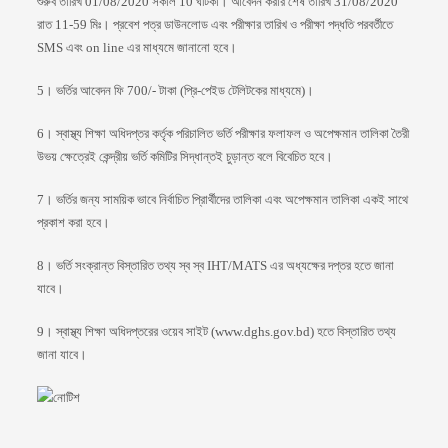
শুরুব তারিখ 01/08/2020 সকাল 10 ঘটিকা। আবেদন করার শেষ তারিখ 31/08/2020
রাত 11-59 মিঃ। প্রবেশ পত্র ডাউনলোড এবং পরীক্ষার তারিখ ও পরীক্ষা পদ্ধতি পরবর্তীতে
SMS এবং on line এর মাধ্যমে জানানো হবে।
5। ভর্তির আবেদন ফি 700/- টাকা (প্রি-পেইড টেলিটকের মাধ্যমে)।
6। স্বাস্থ্য শিক্ষা অধিদপ্তর কর্তৃক পরিচালিত ভর্তি পরীক্ষার ফলাফল ও অপেক্ষমান তালিকা তৈরী
উভয় ক্ষেত্রেই কেন্দ্রীয় ভর্তি কমিটির সিদ্ধান্তই চুড়ান্ত বলে বিবেচিত হবে।
7। ভর্তির জন্য সাময়িক ভাবে নির্বাচিত প্রাির্থীদের তালিকা এবং অপেক্ষমান তালিকা একই সাথে
প্রকাশ করা হবে।
8। ভর্তি সংক্রান্ত বিস্তারিত তথ্য স্ব স্ব IHT/MATS এর অধ্যক্ষের দপ্তর হতে জানা
যাবে।
9। স্বাস্থ্য শিক্ষা অধিদপ্তরের ওয়েব সাইট (www.dghs.gov.bd) হতে বিস্তারিত তথ্য
জানা যাবে।