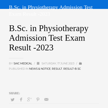
B.Sc. in Physiotherapy Admission Test
Exam Result -2023
B.Sc. in Physiotherapy
Admission Test Exam
Result -2023
BY
SAIC MEDICAL
/
SATURDAY, 17 JUNE 2023
/
PUBLISHED IN
NEWS & NOTICE
,
RESULT
,
RESULT-B.SC