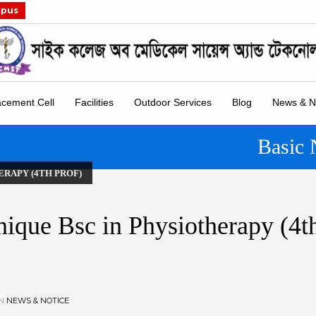
mpus
acement Cell
Facilities
Outdoor Services
Blog
News & N
Basic 
ERAPY (4TH PROF)
nique Bsc in Physiotherapy (4t
IN
NEWS & NOTICE