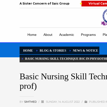
A Sister Concern of Saic Group
Virtual Ca
Home
About
Academic
Programs
Pl
HOME
BLOG & STORIES
NEWS & NOTICE
BASIC NURSING SKILL TECHNIQUE BSC IN PHYSIOTH
Basic Nursing Skill Tech
prof)
BY
SIMTMED
/
SUNDAY, 14 AUGUST 2022
/
PUBLISHED 