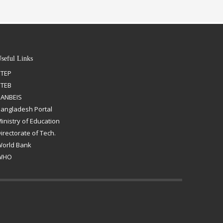
seful Links
STEP
BTEB
ANBEIS
angladesh Portal
inistry of Education
irectorate of Tech.
orld Bank
WHO