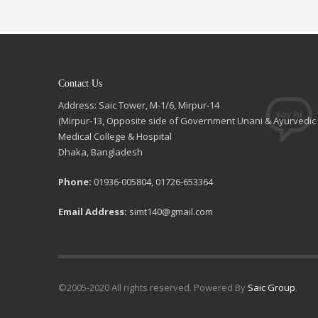
Contact Us
Address: Saic Tower, M-1/6, Mirpur-14
(Mirpur-13, Opposite side of Government Unani & Ayurvedic
Medical College & Hospital
Dhaka, Bangladesh
Phone:
01936-005804, 01726-653364
Email Address:
simt140@gmail.com
©2005-2020 All rights reserved. Powered By
Saic Group
.