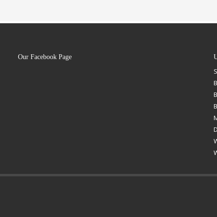
Our Facebook Page
U
B
B
M
D
W