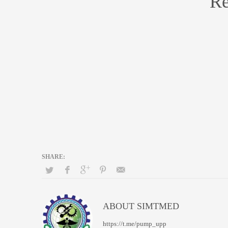
Re
ABOUT
SIMTMED
https://t.me/pump_upp