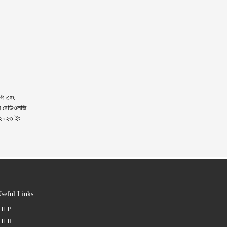
পি এবং
ন রেডিওলজি
-২০২৩ ইং
seful Links
STEP
BTEB