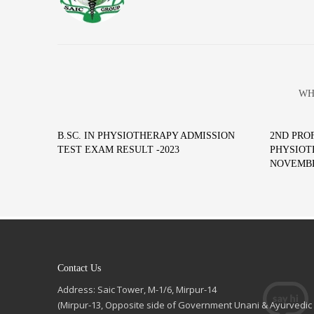
WH
B.SC. IN PHYSIOTHERAPY ADMISSION
2ND PROF
TEST EXAM RESULT -2023
PHYSIOT
NOVEMBER
Contact Us
Address: Saic Tower, M-1/6, Mirpur-14
(Mirpur-13, Opposite side of Government Unani & Ayurvedic