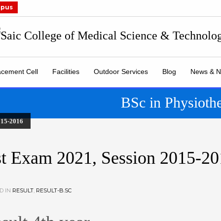
mpus
acement Cell
Facilities
Outdoor Services
Blog
News & N
BSc in Physioth
15-2016
st Exam 2021, Session 2015-2
D IN
RESULT
,
RESULT-B.SC