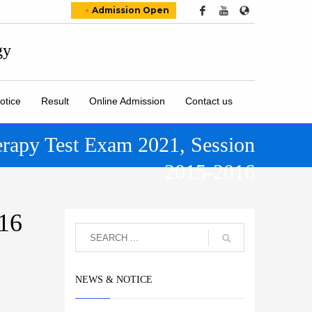
Admission Open
otice
Result
Online Admission
Contact us
erapy Test Exam 2021, Session
2015-2016
016
NEWS & NOTICE