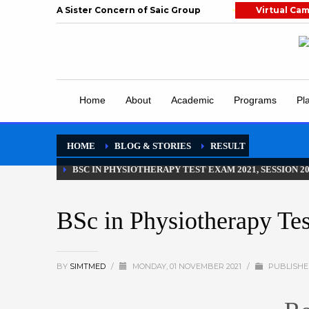
A Sister Concern of Saic Group
Virtual Ca
Home
About
Academic
Programs
Pl
HOME
BLOG & STORIES
RESULT
BSC IN PHYSIOTHERAPY TEST EXAM 2021, SESSION 20
BSc in Physiotherapy Te
BY
SIMTMED
/
MONDAY, 01 NOVEMBER 2021
/
PUBLISHE